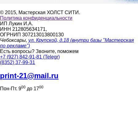
© 2015, Мастерская ХОЛСТ СИТИ.
Политика конфиденциальности
ИП Лукин И.А.
ИНН 212805634171,
ОГРНИП 307213013800130
Чебоксары,
ул. Крупской, д.18 (внутри базы "Мастерская
по рекламе")
Есть вопросы?
Звоните, поможем
+7 (927) 842-91-81 (Telegr)
(8352) 37-99-31
print-21@mail.ru
00
00
Пон-Пт. 9
до 17